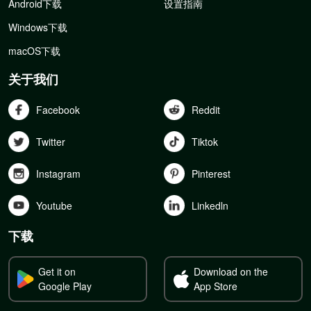
Android下载
设置指南
Windows下载
macOS下载
关于我们
Facebook
Reddit
Twitter
Tiktok
Instagram
Pinterest
Youtube
Linkedln
下载
Get it on
Download on the
Google Play
App Store