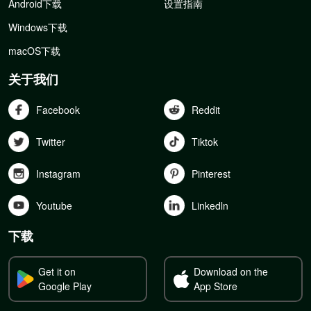
Android下载
设置指南
Windows下载
macOS下载
关于我们
Facebook
Reddit
Twitter
Tiktok
Instagram
Pinterest
Youtube
Linkedln
下载
Get it on
Download on the
Google Play
App Store