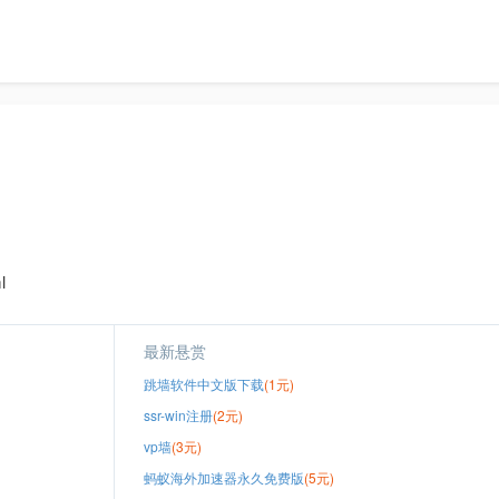
l
最新悬赏
跳墙软件中文版下载
(1元)
ssr-win注册
(2元)
vp墙
(3元)
蚂蚁海外加速器永久免费版
(5元)