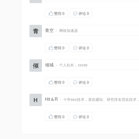
赞同
0
评论 0
青
青空
·
网络加速器
赞同
0
评论 0
倾
倾城
·
个人站长，xxxxb
赞同
0
评论 0
H
Hit＆R
·
十年seo技术，喜欢建站、研究排名优化技术
赞同
0
评论 0