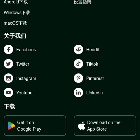
Android下载
设置指南
Windows下载
macOS下载
关于我们
Facebook
Reddit
Twitter
Tiktok
Instagram
Pinterest
Youtube
Linkedln
下载
Get it on
Download on the
Google Play
App Store