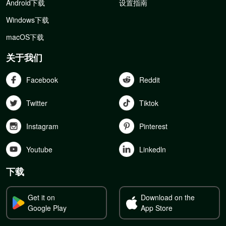
Android下载
设置指南
Windows下载
macOS下载
关于我们
Facebook
Reddit
Twitter
Tiktok
Instagram
Pinterest
Youtube
Linkedln
下载
Get it on
Download on the
Google Play
App Store