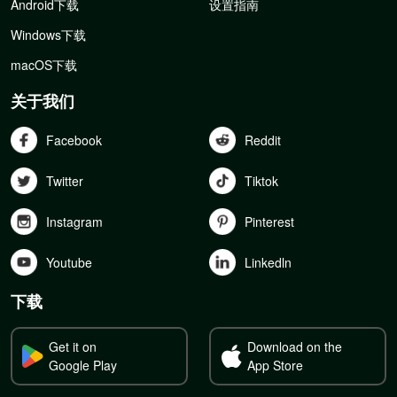
Android下载
设置指南
Windows下载
macOS下载
关于我们
Facebook
Reddit
Twitter
Tiktok
Instagram
Pinterest
Youtube
Linkedln
下载
Get it on
Download on the
Google Play
App Store