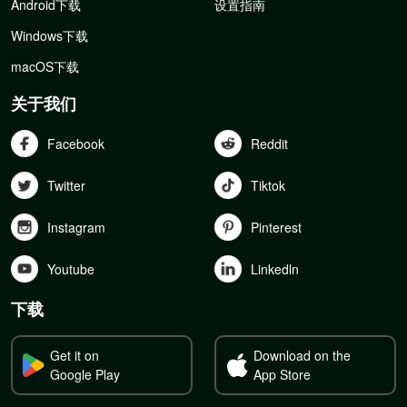
Android下载
设置指南
Windows下载
macOS下载
关于我们
Facebook
Reddit
Twitter
Tiktok
Instagram
Pinterest
Youtube
Linkedln
下载
Get it on
Download on the
Google Play
App Store