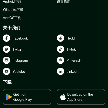
Android下载
设置指南
Windows下载
macOS下载
关于我们
Facebook
Reddit
Twitter
Tiktok
Instagram
Pinterest
Youtube
Linkedln
下载
Get it on
Download on the
Google Play
App Store