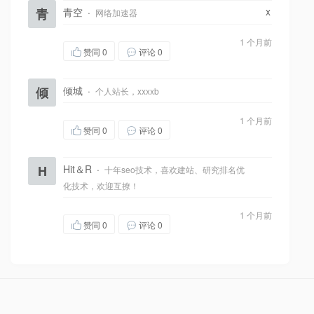
x
青
青空
·
网络加速器
1 个月前
赞同
0
评论 0
倾
倾城
·
个人站长，xxxxb
1 个月前
赞同
0
评论 0
H
Hit＆R
·
十年seo技术，喜欢建站、研究排名优
化技术，欢迎互撩！
1 个月前
赞同
0
评论 0