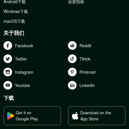
Android下载
设置指南
Windows下载
macOS下载
关于我们
Facebook
Reddit
Twitter
Tiktok
Instagram
Pinterest
Youtube
Linkedln
下载
Get it on
Download on the
Google Play
App Store