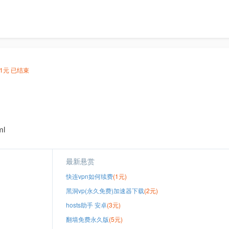
1元
已结束
ml
最新悬赏
快连vpn如何续费
(1元)
黑洞vp(永久免费)加速器下载
(2元)
hosts助手 安卓
(3元)
翻墙免费永久版
(5元)