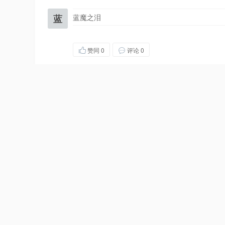
蓝
蓝魔之泪
赞同
0
评论 0
青
青空
·
网络加速器
赞同
0
评论 0
倾
倾城
·
个人站长，xxxxb
赞同
0
评论 0
H
Hit＆R
·
十年seo技术，喜欢建站、研究排名优化技术
赞同
0
评论 0