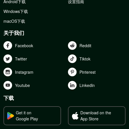
Android下载
设置指南
Windows下载
macOS下载
关于我们
Facebook
Reddit
Twitter
Tiktok
Instagram
Pinterest
Youtube
Linkedln
下载
Get it on
Download on the
Google Play
App Store