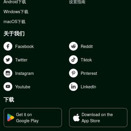
Android下载
设置指南
Windows下载
macOS下载
关于我们
Facebook
Reddit
Twitter
Tiktok
Instagram
Pinterest
Youtube
Linkedln
下载
Get it on
Download on the
Google Play
App Store