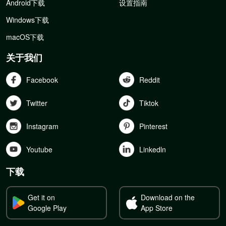
Android下载
设置指南
Windows下载
macOS下载
关于我们
Facebook
Reddit
Twitter
Tiktok
Instagram
Pinterest
Youtube
Linkedln
下载
Get it on
Download on the
Google Play
App Store