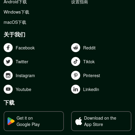
Android下载
设置指南
Windows下载
macOS下载
关于我们
Facebook
Reddit
Twitter
Tiktok
Instagram
Pinterest
Youtube
Linkedln
下载
Get it on
Download on the
Google Play
App Store