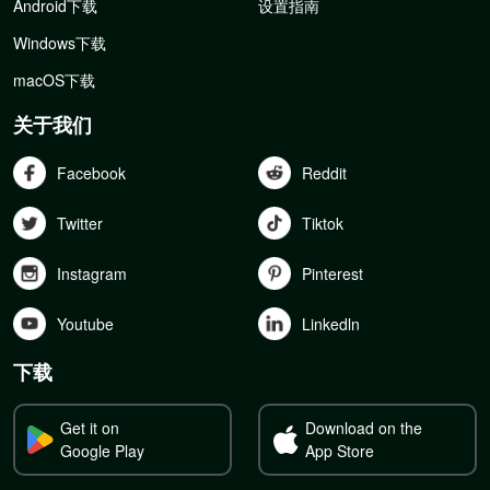
Android下载
设置指南
Windows下载
macOS下载
关于我们
Facebook
Reddit
Twitter
Tiktok
Instagram
Pinterest
Youtube
Linkedln
下载
Get it on
Download on the
Google Play
App Store