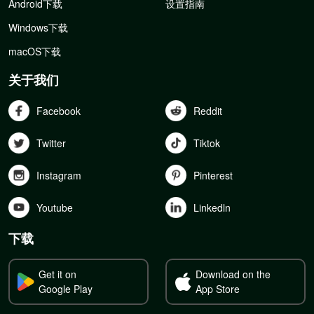
Android下载
设置指南
Windows下载
macOS下载
关于我们
Facebook
Reddit
Twitter
Tiktok
Instagram
Pinterest
Youtube
Linkedln
下载
Get it on
Download on the
Google Play
App Store