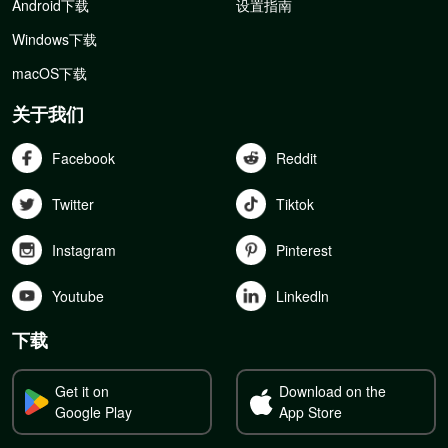
Android下载
设置指南
Windows下载
macOS下载
关于我们
Facebook
Reddit
Twitter
Tiktok
Instagram
Pinterest
Youtube
Linkedln
下载
Get it on
Download on the
Google Play
App Store